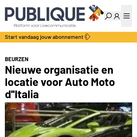
Industry Dashboard
Vacatures
Kalender
Producten
Start vandaag jouw abonnement
Locatie Finder
Bedrijvengids
LiveWire
Productengids
Contact
BEURZEN
Over ons
Nieuwe organisatie en
Adverteren
locatie voor Auto Moto
Abonnementen
d''Italia