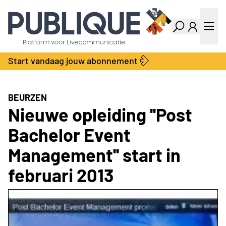
Industry Dashboard
Vacatures
Kalender
Producten
Start vandaag jouw abonnement
Locatie Finder
Bedrijvengids
LiveWire
Productengids
Contact
BEURZEN
Over ons
Nieuwe opleiding ''Post
Adverteren
Bachelor Event
Abonnementen
Management'' start in
februari 2013