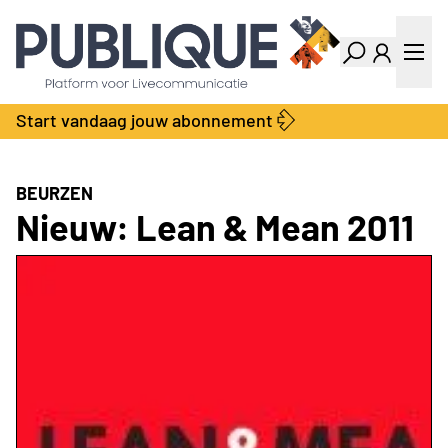
Industry Dashboard
Vacatures
Kalender
Producten
Start vandaag jouw abonnement
Locatie Finder
Bedrijvengids
LiveWire
Productengids
Contact
BEURZEN
Over ons
Nieuw: Lean & Mean 2011
Adverteren
Abonnementen