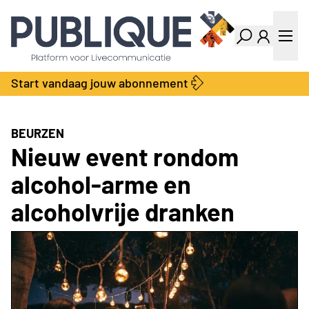
Industry Dashboard
Vacatures
Kalender
Producten
Start vandaag jouw abonnement
Locatie Finder
Bedrijvengids
LiveWire
Productengids
Contact
BEURZEN
Over ons
Nieuw event rondom
Adverteren
alcohol-arme en
Abonnementen
alcoholvrije dranken