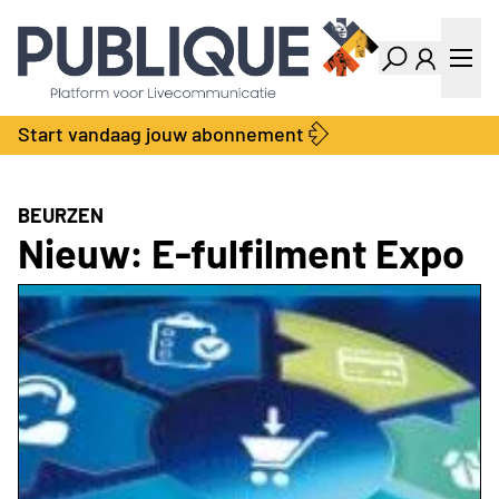
Industry Dashboard
Vacatures
Kalender
Producten
Start vandaag jouw abonnement
Locatie Finder
Bedrijvengids
LiveWire
Productengids
Contact
BEURZEN
Over ons
Nieuw: E-fulfilment Expo
Adverteren
Abonnementen