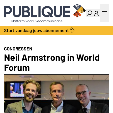
Industry Dashboard
Vacatures
Kalender
Producten
Start vandaag jouw abonnement
Locatie Finder
Bedrijvengids
LiveWire
Productengids
Contact
CONGRESSEN
Over ons
Neil Armstrong in World
Adverteren
Forum
Abonnementen