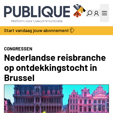
Industry Dashboard
Vacatures
Kalender
Producten
Start vandaag jouw abonnement
Locatie Finder
Bedrijvengids
LiveWire
Productengids
Contact
CONGRESSEN
Over ons
Nederlandse reisbranche
Adverteren
op ontdekkingstocht in
Abonnementen
Brussel