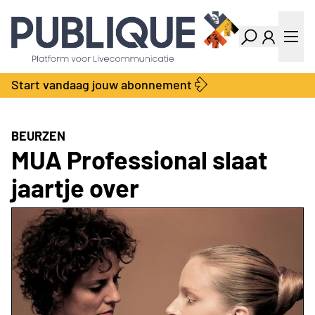
Industry Dashboard
Vacatures
Kalender
Producten
Start vandaag jouw abonnement
Locatie Finder
Bedrijvengids
LiveWire
Productengids
Contact
BEURZEN
Over ons
MUA Professional slaat
Adverteren
jaartje over
Abonnementen