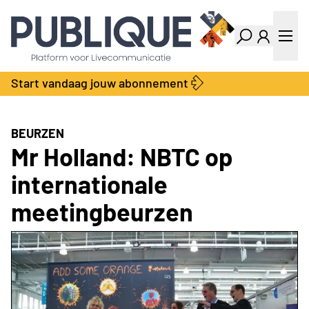
Industry Dashboard
Vacatures
Kalender
Producten
Start vandaag jouw abonnement
Locatie Finder
Bedrijvengids
LiveWire
Productengids
Contact
BEURZEN
Over ons
Mr Holland: NBTC op
Adverteren
internationale
Abonnementen
meetingbeurzen