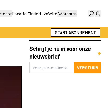
cten
Locatie Finder
LiveWire
Contact
gids
Over ons
gids
Adverteren
START ABONNEMENT
Abonnementen
Schrijf je nu in voor onze
nieuwsbrief
VERSTUUR