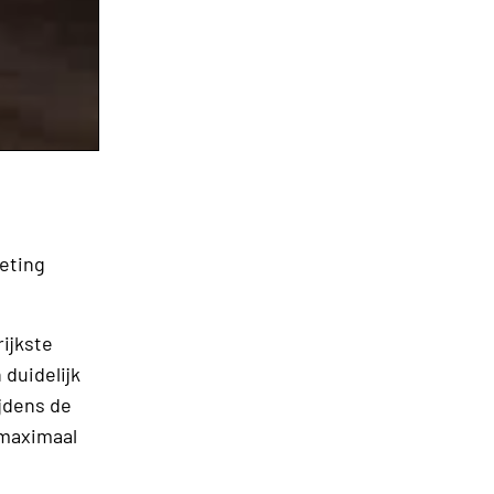
eeting
rijkste
duidelijk
jdens de
 maximaal