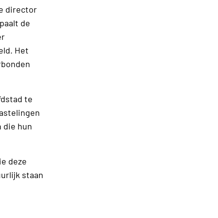
e director
paalt de
er
eld. Het
erbonden
fdstad te
iastelingen
n die hun
ie deze
urlijk staan