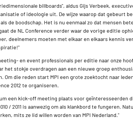
iedimensionale billboards", aldus Gijs Verbeek, executiv
nisatie of ideologie uit. De wijze waarop dat gebeurt be
k als de boodschap. Het is nu eenmaal zo dat mensen bet
gaat de NL Conference verder waar de vorige editie ophi
eer, deelnemers moeten met elkaar en elkaars kennis v
piratie!"
eeting- en event professionals per editie naar onze hoo
 jaar het stokje overdragen aan een nieuwe groep enthous
n. Om die reden start MPI een grote zoektocht naar lede
ence 2012 te organiseren.
ium een kick-off meeting plaats voor geïnteresseerden d
10 / 2011 is aanwezig om als klankbord te fungeren. Natu
ken, mits ze lid willen worden van MPI Nederland."