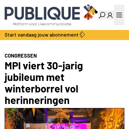
Industry Dashboard
Vacatures
Kalender
Producten
Start vandaag jouw abonnement
Locatie Finder
Bedrijvengids
LiveWire
Productengids
Contact
CONGRESSEN
Over ons
MPI viert 30-jarig
Adverteren
jubileum met
Abonnementen
winterborrel vol
herinneringen