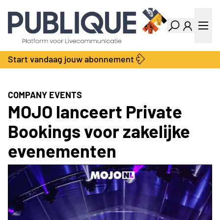
Industry Dashboard
Vacatures
Kalender
Producten
Start vandaag jouw abonnement
Locatie Finder
Bedrijvengids
LiveWire
Productengids
Contact
COMPANY EVENTS
Over ons
MOJO lanceert Private
Adverteren
Bookings voor zakelijke
Abonnementen
evenementen