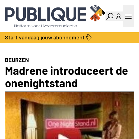
Industry Dashboard
Vacatures
Kalender
Producten
Start vandaag jouw abonnement
Locatie Finder
Bedrijvengids
LiveWire
Productengids
Contact
BEURZEN
Over ons
Madrene introduceert de
Adverteren
onenightstand
Abonnementen