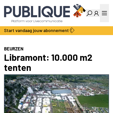
Industry Dashboard
Vacatures
Kalender
Producten
Start vandaag jouw abonnement
Locatie Finder
Bedrijvengids
LiveWire
Productengids
Contact
BEURZEN
Over ons
Libramont: 10.000 m2
Adverteren
tenten
Abonnementen