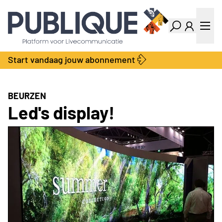
Industry Dashboard
Vacatures
Kalender
Producten
Start vandaag jouw abonnement
Locatie Finder
Bedrijvengids
LiveWire
Productengids
Contact
BEURZEN
Over ons
Led's display!
Adverteren
Abonnementen