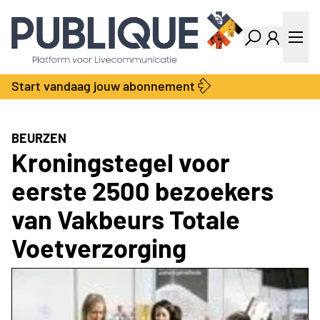
Industry Dashboard
Vacatures
Kalender
Producten
Start vandaag jouw abonnement
Locatie Finder
Bedrijvengids
LiveWire
Productengids
Contact
BEURZEN
Over ons
Kroningstegel voor
Adverteren
eerste 2500 bezoekers
Abonnementen
van Vakbeurs Totale
Voetverzorging