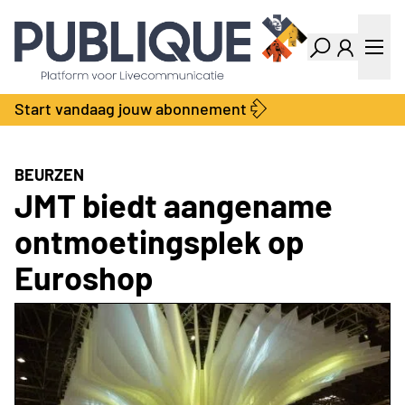
Industry Dashboard
Vacatures
Kalender
Producten
Start vandaag jouw abonnement
Locatie Finder
Bedrijvengids
LiveWire
Productengids
Contact
BEURZEN
Over ons
JMT biedt aangename
Adverteren
ontmoetingsplek op
Abonnementen
Euroshop