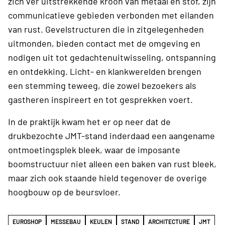
zich ver uitstrekkende kroon van metaal en stof, zijn
communicatieve gebieden verbonden met eilanden
van rust. Gevelstructuren die in zitgelegenheden
uitmonden, bieden contact met de omgeving en
nodigen uit tot gedachtenuitwisseling, ontspanning
en ontdekking. Licht- en klankwerelden brengen
een stemming teweeg, die zowel bezoekers als
gastheren inspireert en tot gesprekken voert.
In de praktijk kwam het er op neer dat de
drukbezochte JMT-stand inderdaad een aangename
ontmoetingsplek bleek, waar de imposante
boomstructuur niet alleen een baken van rust bleek,
maar zich ook staande hield tegenover de overige
hoogbouw op de beursvloer.
EUROSHOP
MESSEBAU
KEULEN
STAND
ARCHITECTURE
JMT