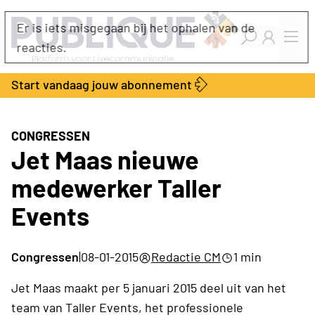
Industry Dashboard
Er is iets misgegaan bij het ophalen van de
Vacatures
reacties.
Kalender
Producten
Start vandaag jouw abonnement
Locatie Finder
Bedrijvengids
LiveWire
Productengids
Contact
CONGRESSEN
Over ons
Jet Maas nieuwe
Adverteren
medewerker Taller
Abonnementen
Events
Congressen
|
08-01-2015
Redactie CM
1 min
Jet Maas maakt per 5 januari 2015 deel uit van het
team van Taller Events, het professionele