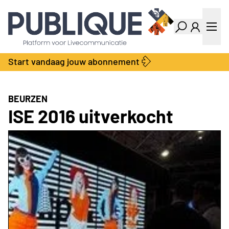
Industry Dashboard
Vacatures
Kalender
Producten
Start vandaag jouw abonnement
Locatie Finder
Bedrijvengids
LiveWire
Productengids
Contact
BEURZEN
Over ons
ISE 2016 uitverkocht
Adverteren
Abonnementen