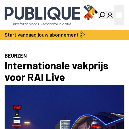
Industry Dashboard
Vacatures
Kalender
Producten
Start vandaag jouw abonnement
Locatie Finder
Bedrijvengids
LiveWire
Productengids
Contact
BEURZEN
Over ons
Internationale vakprijs
Adverteren
voor RAI Live
Abonnementen