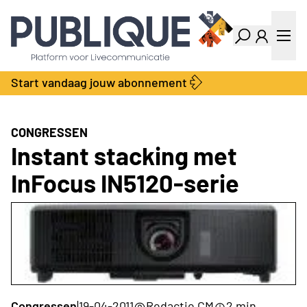
Industry Dashboard
Vacatures
Kalender
Producten
Start vandaag jouw abonnement
Locatie Finder
Bedrijvengids
LiveWire
Productengids
Contact
CONGRESSEN
Over ons
Instant stacking met
Adverteren
InFocus IN5120-serie
Abonnementen
Congressen
|
19-04-2011
Redactie CM
2 min