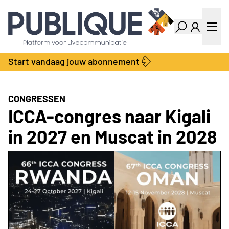
Industry Dashboard
Vacatures
Kalender
Producten
Start vandaag jouw abonnement
Locatie Finder
Bedrijvengids
LiveWire
Productengids
Contact
CONGRESSEN
Over ons
ICCA-congres naar Kigali
Adverteren
in 2027 en Muscat in 2028
Abonnementen