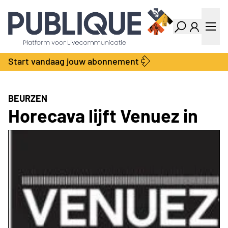
Industry Dashboard
Vacatures
Kalender
Producten
Start vandaag jouw abonnement
Locatie Finder
Bedrijvengids
LiveWire
Productengids
Contact
BEURZEN
Over ons
Horecava lijft Venuez in
Adverteren
Abonnementen