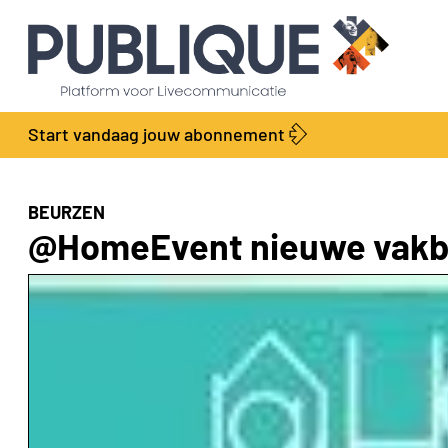
Start vandaag jouw abonnement
BEURZEN
@HomeEvent nieuwe vakbeu