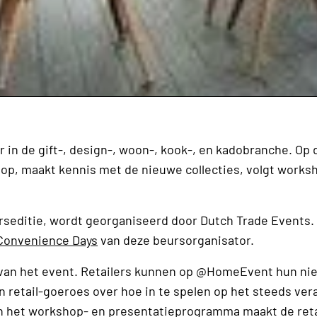
in de gift-, design-, woon-, kook-, en kadobranche. Op 
ie op, maakt kennis met de nieuwe collecties, volgt works
arseditie, wordt georganiseerd door Dutch Trade Events.
 Convenience Days
van deze beursorganisator.
ers van het event. Retailers kunnen op @HomeEvent hun n
n retail-goeroes over hoe in te spelen op het steeds ve
n in het workshop- en presentatieprogramma maakt de reta