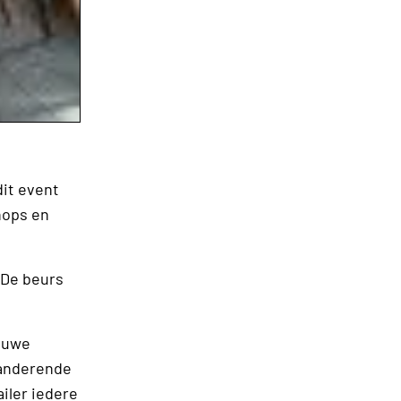
dit event
hops en
 De beurs
ieuwe
randerende
iler iedere