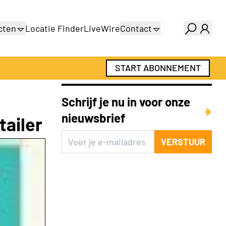
cten
Locatie Finder
LiveWire
Contact
gids
Over ons
gids
Adverteren
START ABONNEMENT
Abonnementen
Schrijf je nu in voor onze
nieuwsbrief
ailer
VERSTUUR