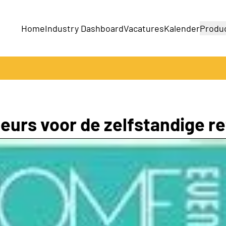
Home
Industry Dashboard
Vacatures
Kalender
Produ
Bedrijven
Producten
rs voor de zelfstandige ret