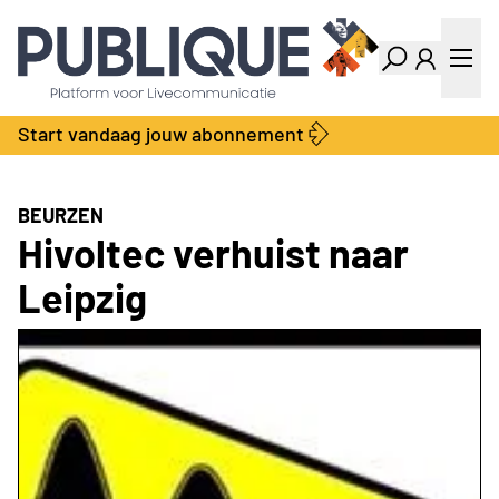
Industry Dashboard
Vacatures
Kalender
Producten
Start vandaag jouw abonnement
Locatie Finder
Bedrijvengids
LiveWire
Productengids
Contact
BEURZEN
Over ons
Hivoltec verhuist naar
Adverteren
Leipzig
Abonnementen