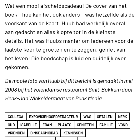
Wat een mooi afscheidscadeau! De cover van het
boek – hoe kan het ook anders – was hetzelfde als de
voorkant van de kaart. Huub had werkelijk overal
aan gedacht en alles klopte tot in de kleinste
details. Het was Huubs manier om iedereen voor de
laatste keer te groeten en te zeggen: geniet van
het leven! Die boodschap is luid en duidelijk over
gekomen.
De mooie foto van Huub bij dit bericht is gemaakt in mei
2008 bij het Volendamse restaurant Smit-Bokkum door
Henk-Jan Winkeldermaat van Punk Media.
COLLEGA
EXPOVISIEHOOFDREDACTEUR
WAS
GETALEN
KERK
OUD
ISABELLE
EDAM
PLAATS
GENIETEN
FAMILIE
VOND
VRIENDEN
DINSDAGMIDDAG
KENNISSEN