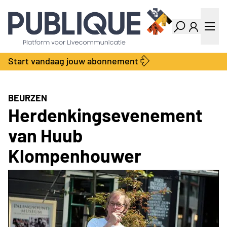
Industry Dashboard
Vacatures
Kalender
Producten
Start vandaag jouw abonnement
Locatie Finder
Bedrijvengids
LiveWire
Productengids
Contact
BEURZEN
Over ons
Herdenkingsevenement
Adverteren
van Huub
Abonnementen
Klompenhouwer