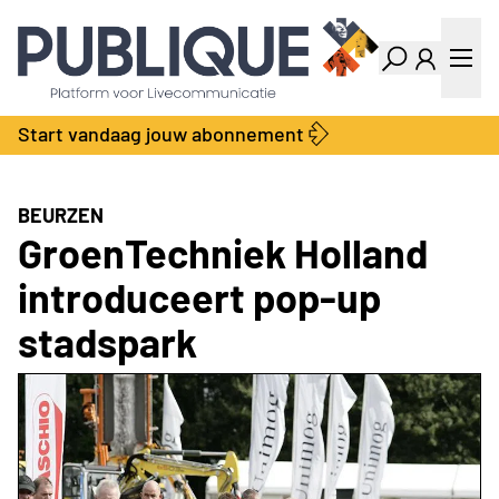
Industry Dashboard
Vacatures
Kalender
Producten
Start vandaag jouw abonnement
Locatie Finder
Bedrijvengids
LiveWire
Productengids
Contact
BEURZEN
Over ons
GroenTechniek Holland
Adverteren
introduceert pop-up
Abonnementen
stadspark