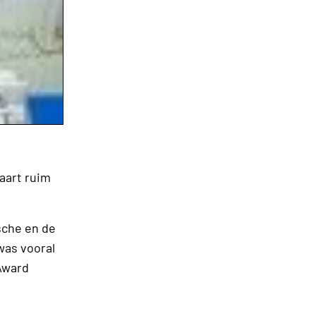
aart ruim
sche en de
was vooral
 Award