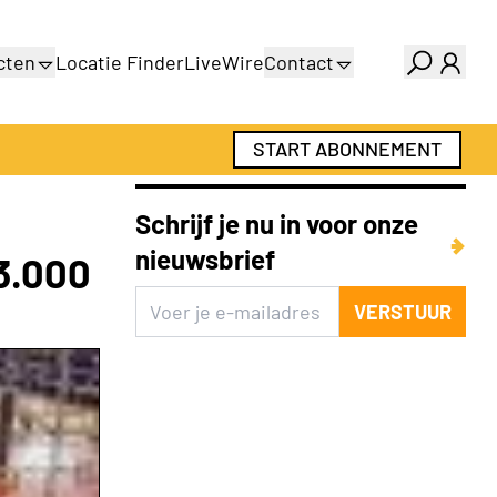
cten
Locatie Finder
LiveWire
Contact
gids
Over ons
gids
Adverteren
START ABONNEMENT
Abonnementen
Schrijf je nu in voor onze
nieuwsbrief
3.000
VERSTUUR