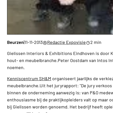
Beurzen
|
11-11-2013
Redactie Expovisie
2 min
Gielissen Interiors & Exhibitions Eindhoven is door
hout- en meubelbranche.Peter Oostdam van Intos Int
noemen.
Kenniscentrum SH&M
organiseert jaarlijks de verkie
meubelbranche.Uit het juryrapport: "De jury verkoos 
binnen de onderneming aanwezig is; van P&O medew
enthousiasme bij de praktijkopleiders valt op maar o
bij Gielissen worden genoemd. Het bedrijf heeft opl