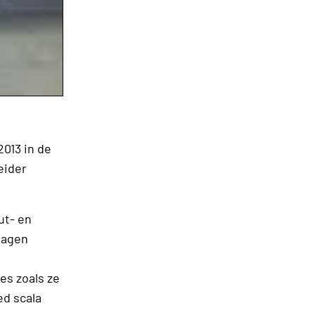
013 in de
eider
ut- en
 lagen
es zoals ze
ed scala