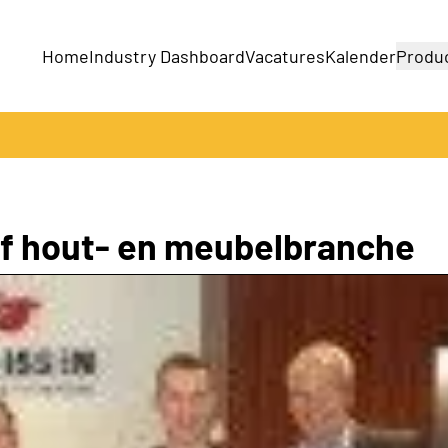
Home
Industry Dashboard
Vacatures
Kalender
Produ
Bedrijven
Producten
jf hout- en meubelbranche