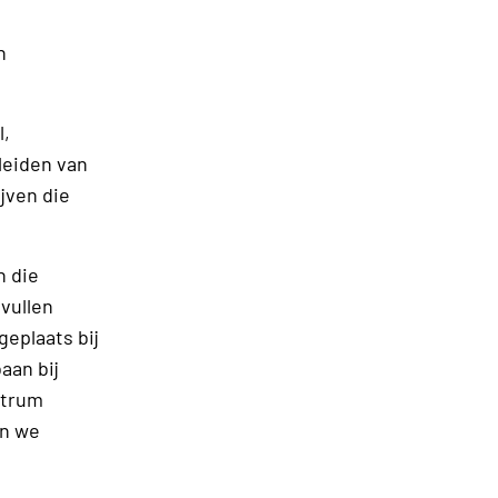
n
l,
leiden van
jven die
n die
vullen
geplaats bij
aan bij
ntrum
jn we