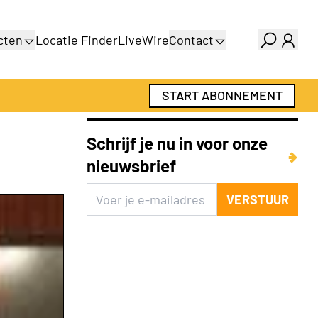
cten
Locatie Finder
LiveWire
Contact
gids
Over ons
gids
Adverteren
START ABONNEMENT
Abonnementen
Schrijf je nu in voor onze
nieuwsbrief
VERSTUUR