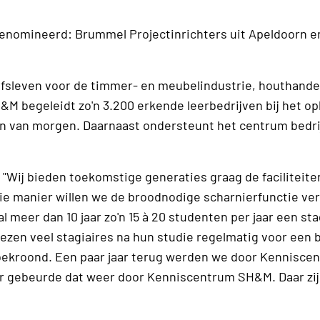
genomineerd: Brummel Projectinrichters uit Apeldoorn e
fsleven voor de timmer- en meubelindustrie, houthande
 begeleidt zo'n 3.200 erkende leerbedrijven bij het op
en van morgen. Daarnaast ondersteunt het centrum bedri
"Wij bieden toekomstige generaties graag de faciliteite
die manier willen we de broodnodige scharnierfunctie ver
 meer dan 10 jaar zo'n 15 à 20 studenten per jaar een sta
iezen veel stagiaires na hun studie regelmatig voor een b
l bekroond. Een paar jaar terug werden we door Kennisce
jaar gebeurde dat weer door Kenniscentrum SH&M. Daar zi