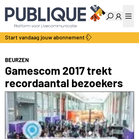
Industry Dashboard
Vacatures
Kalender
Producten
Start vandaag jouw abonnement
Locatie Finder
Bedrijvengids
LiveWire
Productengids
Contact
BEURZEN
Over ons
Gamescom 2017 trekt
Adverteren
recordaantal bezoekers
Abonnementen