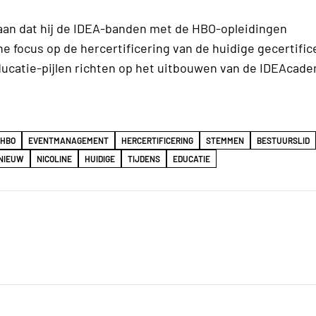
 aan dat hij de IDEA-banden met de HBO-opleidingen
 focus op de hercertificering van de huidige gecertifi
educatie-pijlen richten op het uitbouwen van de IDEAcade
HBO
EVENTMANAGEMENT
HERCERTIFICERING
STEMMEN
BESTUURSLID
NIEUW
NICOLINE
HUIDIGE
TIJDENS
EDUCATIE