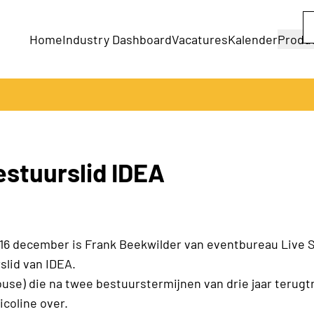
Home
Industry Dashboard
Vacatures
Kalender
Produ
Bedrijven
Producten
stuurslid IDEA
16 december is Frank Beekwilder van eventbureau Live S
lid van IDEA.
ouse) die na twee bestuurstermijnen van drie jaar terugt
icoline over.