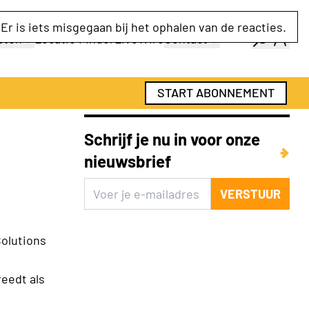
Er is iets misgegaan bij het ophalen van de reacties.
cten
Locatie Finder
LiveWire
Contact
gids
Over ons
gids
Adverteren
START ABONNEMENT
Abonnementen
Schrijf je nu in voor onze
nieuwsbrief
VERSTUUR
olutions
reedt als