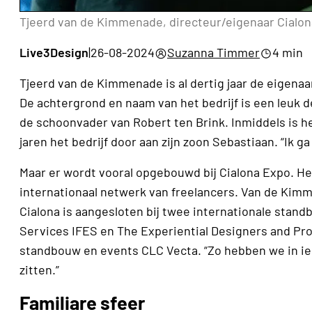
Tjeerd van de Kimmenade, directeur/eigenaar Cialo
Live3Design
|
26-08-2024
Suzanna Timmer
4 min
Tjeerd van de Kimmenade is al dertig jaar de eigena
De achtergrond en naam van het bedrijf is een leuk d
de schoonvader van Robert ten Brink. Inmiddels is 
jaren het bedrijf door aan zijn zoon Sebastiaan. “Ik g
Maar er wordt vooral opgebouwd bij Cialona Expo. He
internationaal netwerk van freelancers. Van de Kim
Cialona is aangesloten bij twee internationale stand
Services IFES en The Experiential Designers and Pro
standbouw en events CLC Vecta. “Zo hebben we in ied
zitten.”
Familiare sfeer