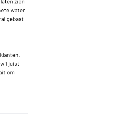
 laten zien
hete water
ral gebaat
 klanten.
il juist
ait om