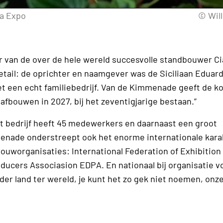
na Expo
© Wil
ar van de over de hele wereld succesvolle standbouwer Ci
etail: de oprichter en naamgever was de Siciliaan Eduard
het een echt familiebedrijf. Van de Kimmenade geeft de 
a afbouwen in 2027, bij het zeventigjarige bestaan.”
t bedrijf heeft 45 medewerkers en daarnaast een groot
menade onderstreept ook het enorme internationale kara
bouworganisaties: International Federation of Exhibition
ducers Associasion EDPA. En nationaal bij organisatie v
er land ter wereld, je kunt het zo gek niet noemen, onz