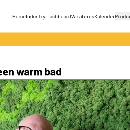
Home
Industry Dashboard
Vacatures
Kalender
Produ
Bedrijven
Producten
s een warm bad