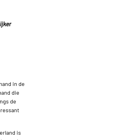
ijker
emand in de
mand die
angs de
eressant
rland is