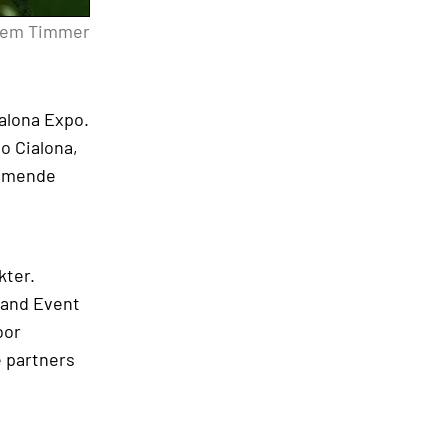
lem Timmer
alona Expo.
o Cialona,
komende
kter.
 and Event
oor
e partners