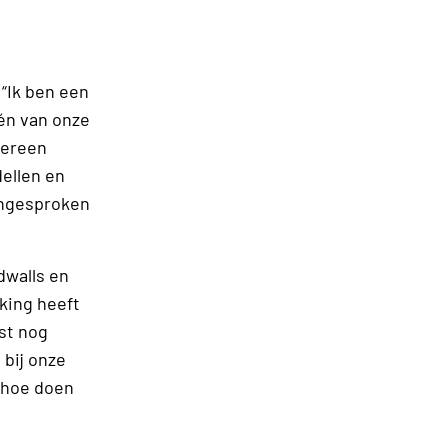
 “Ik ben een
én van onze
dereen
dellen en
angesproken
dwalls en
king heeft
st nog
 bij onze
, hoe doen