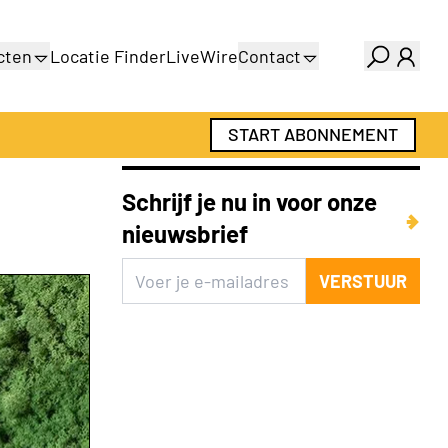
cten
Locatie Finder
LiveWire
Contact
gids
Over ons
gids
Adverteren
START ABONNEMENT
Abonnementen
Schrijf je nu in voor onze
nieuwsbrief
VERSTUUR