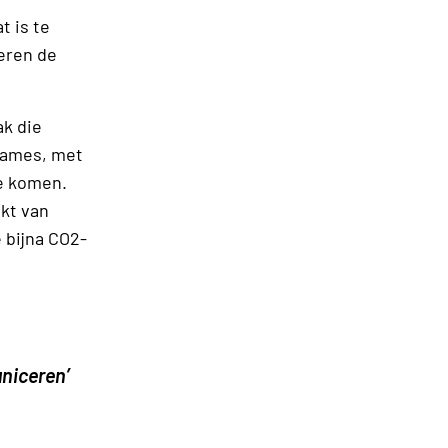
t is te
eren de
ak die
rames, met
de komen.
kt van
 bijna CO2-
niceren’