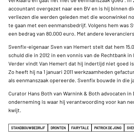
verklaard en gaat het met de eenmanszaak goed . In 
accountant overgezet naar een BV en is hij binnen d
verliezen die werden geleden met die woonwinkel noo
te gaan met een eenmansbedrijf. Volgens hem was Sv
een bedrag van 80.000 euro. Met andere leveranciers 
Svenfix-eigenaar Sven van Hemert stelt dat hem 15.0
schuld die in 2012 in een vonnis van de Rechtbank in
Verder vindt Van Hemert dat hij indertijd niet goed
Zo heeft hij na 1 januari 2011 werkzaamheden gefact
als eenmanszaak opereerde. Svenfix bouwde in die ja
Curator Hans Both van Warnink & Both advocaten in Dr
onderneming is waar hij verantwoording voor kan neme
kwijt.
STANDBOUWBEDRIJF
DRONTEN
FAIRYTALE
PATRICK DE JONG
SVE