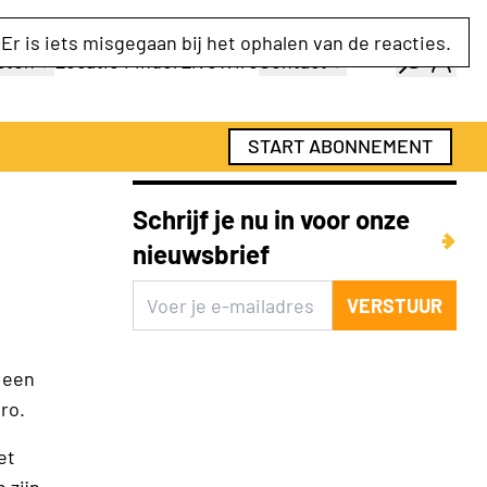
Er is iets misgegaan bij het ophalen van de reacties.
cten
Locatie Finder
LiveWire
Contact
gids
Over ons
gids
Adverteren
START ABONNEMENT
Abonnementen
Schrijf je nu in voor onze
nieuwsbrief
VERSTUUR
t een
ro.
et