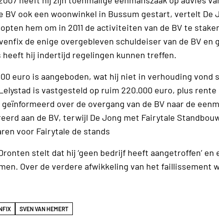
2007 heeft hij zijn toenmalige eenmanszaak op advies van
ie BV ook een woonwinkel in Bussum gestart, vertelt De 
pten hem om in 2011 de activiteiten van de BV te stake
enfix de enige overgebleven schuldeiser van de BV en 
heeft hij indertijd regelingen kunnen treffen.
00 euro is aangeboden, wat hij niet in verhouding vond s
 Lelystad is vastgesteld op ruim 220.000 euro, plus rente
 is geïnformeerd over de overgang van de BV naar de een
ureerd aan de BV, terwijl De Jong met Fairytale Standbou
ren voor Fairytale de stands
onten stelt dat hij ‘geen bedrijf heeft aangetroffen’ en
n. Over de verdere afwikkeling van het faillissement wil
NFIX
SVEN VAN HEMERT