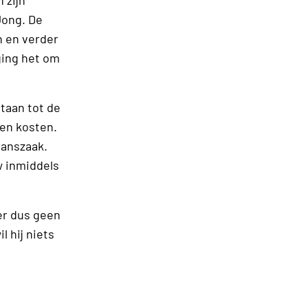
 zijn
Jong. De
n en verder
ging het om
taan tot de
 en kosten.
manszaak.
w inmiddels
 er dus geen
 hij niets