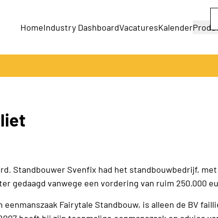
Home
Industry Dashboard
Vacatures
Kalender
Produ
Bedrijven
Producten
liet
klaard. Standbouwer Svenfix had het standbouwbedrijf, me
hter gedaagd vanwege een vordering van ruim 250.000 eu
n eenmanszaak Fairytale Standbouw, is alleen de BV failli