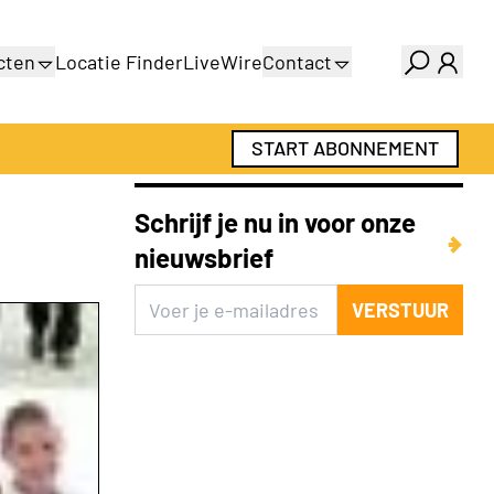
cten
Locatie Finder
LiveWire
Contact
gids
Over ons
gids
Adverteren
START ABONNEMENT
Abonnementen
Schrijf je nu in voor onze
nieuwsbrief
VERSTUUR