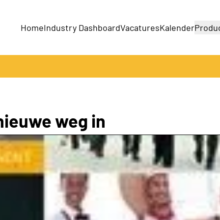
Home
Industry Dashboard
Vacatures
Kalender
Produ
Bedrijven
Producten
 nieuwe weg in