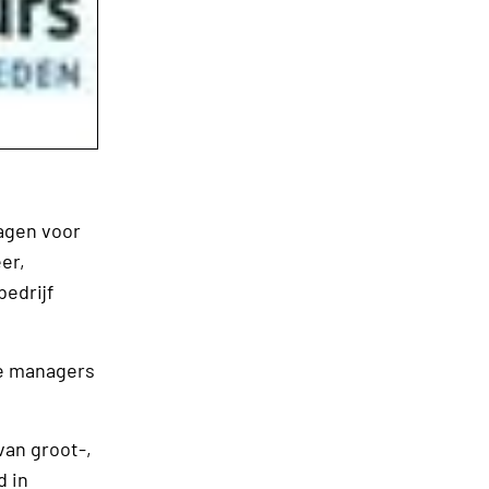
dagen voor
er,
edrijf
ire managers
van groot-,
d in