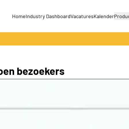
Home
Industry Dashboard
Vacatures
Kalender
Produ
Bedrijven
Producten
joen bezoekers