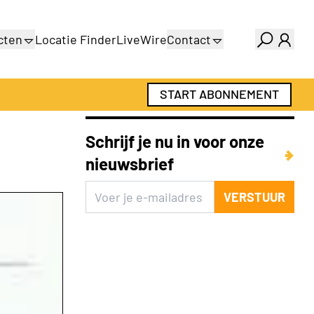
cten
Locatie Finder
LiveWire
Contact
gids
Over ons
gids
Adverteren
START ABONNEMENT
Abonnementen
Schrijf je nu in voor onze
nieuwsbrief
VERSTUUR