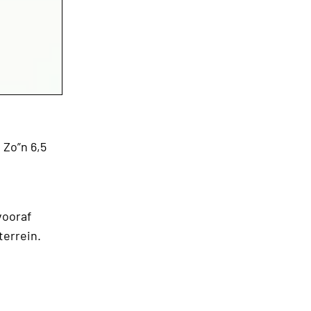
 Zo”n 6,5
vooraf
 terrein.