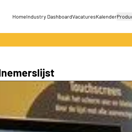
Home
Industry Dashboard
Vacatures
Kalender
Produ
Bedrijven
Producten
lnemerslijst