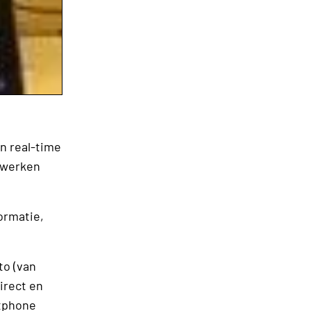
n real-time
etwerken
ormatie,
to (van
irect en
rtphone