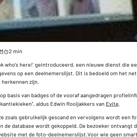
CM
2 min
ok who’s here!’ geintroduceerd, een nieuwe dienst die ee
gevens op een deelnemerslijst. Dit is bedoeld om het n
 herkennen zijn.
n op basis van badges of de vooraf aangedragen profielinf
vakantiekieken”, aldus Edwin Rooijakkers van
Evite
.
 zoals gebruikelijk gescand en vervolgens wordt een fo
 in de database wordt gekoppeld. De bezoeker ontvangt d
website met de foto-deelnemerslijst.Voor wie geen sma