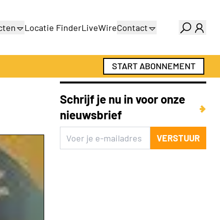
cten
Locatie Finder
LiveWire
Contact
gids
Over ons
gids
Adverteren
START ABONNEMENT
Abonnementen
Schrijf je nu in voor onze
nieuwsbrief
VERSTUUR