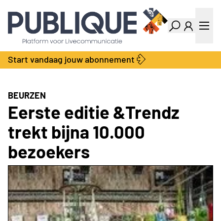
Industry Dashboard
Vacatures
Kalender
Producten
Start vandaag jouw abonnement
Locatie Finder
Bedrijvengids
LiveWire
Productengids
Contact
BEURZEN
Over ons
Eerste editie &Trendz
Adverteren
trekt bijna 10.000
Abonnementen
bezoekers