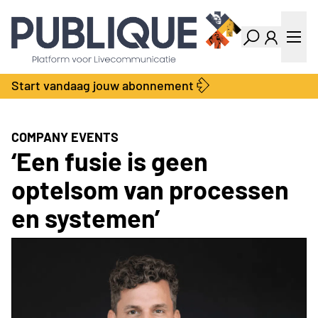
Industry Dashboard
Vacatures
Kalender
Producten
Start vandaag jouw abonnement
Locatie Finder
Bedrijvengids
LiveWire
Productengids
Contact
COMPANY EVENTS
Over ons
‘Een fusie is geen
Adverteren
optelsom van processen
Abonnementen
en systemen’