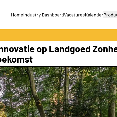
Home
Industry Dashboard
Vacatures
Kalender
Produ
Bedrijven
Producten
innovatie op Landgoed Zonh
toekomst