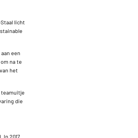
Staal licht
ustainable
d aan een
t om na te
van het
 teamuitje
varing die
. In 2017