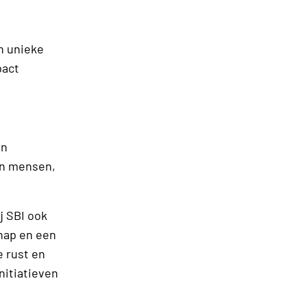
n unieke
pact
an
an mensen,
j SBI ook
hap en een
e rust en
nitiatieven