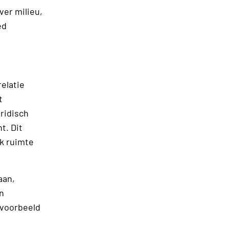
ver milieu,
ed
relatie
t
ridisch
t. Dit
ok ruimte
aan,
n
 voorbeeld