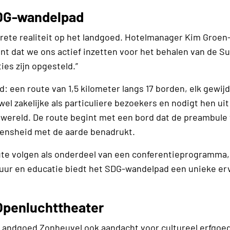
SDG-wandelpad
rete realiteit op het landgoed. Hotelmanager Kim Groen-
ent dat we ons actief inzetten voor het behalen van de S
es zijn opgesteld.”
: een route van 1,5 kilometer langs 17 borden, elk gewij
wel zakelijke als particuliere bezoekers en nodigt hen ui
wereld. De route begint met een bord dat de preambule 
mensheid met de aarde benadrukt.
e volgen als onderdeel van een conferentieprogramma,
atuur en educatie biedt het SDG-wandelpad een unieke er
 Openluchttheater
 Landgoed Zonheuvel ook aandacht voor cultureel erfgoed