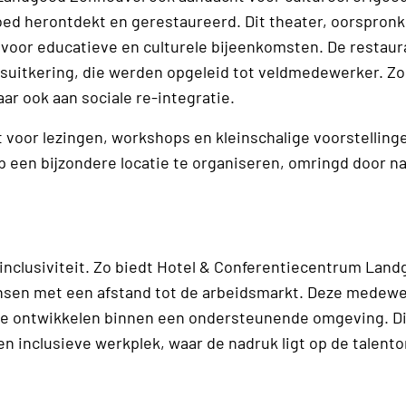
ed herontdekt en gerestaureerd. Dit theater, oorspronke
 voor educatieve en culturele ­bijeenkomsten. De restaur
uitkering, die werden opgeleid tot ­veldmedewerker. Zo
aar ook aan sociale re-integratie.
voor lezingen, workshops en kleinschalige voorstelling
 een ­bijzondere locatie te organiseren, omringd door na
nclu­si­viteit. Zo biedt Hotel & Conferentiecentrum Lan
nsen met een afstand tot de arbeidsmarkt. Deze medew
te ­ontwikkelen binnen een ondersteunende omgeving. Di
n inclusieve werkplek, waar de nadruk ligt op de talent­