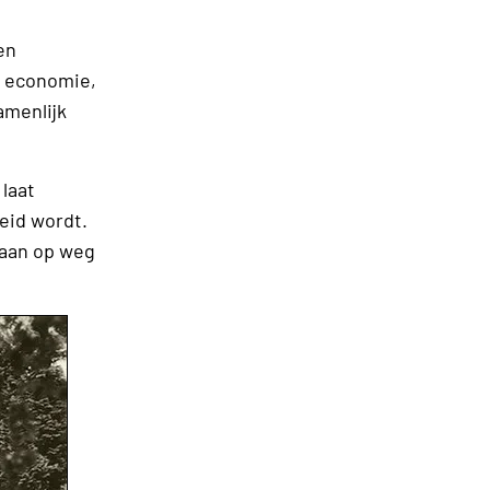
en
e economie,
amenlijk
 laat
eid wordt.
gaan op weg