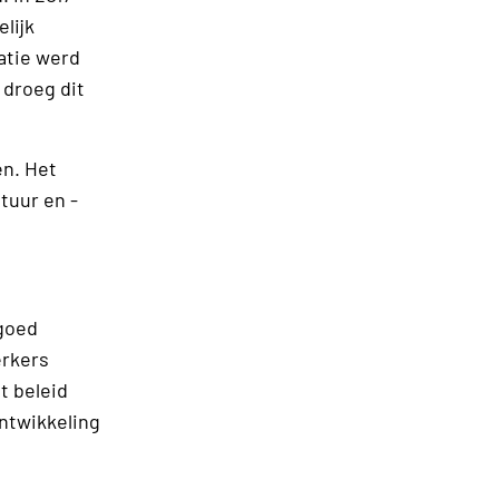
lijk
atie werd
 droeg dit
en. Het
tuur en ­
dgoed
erkers
t beleid
ontwikkeling