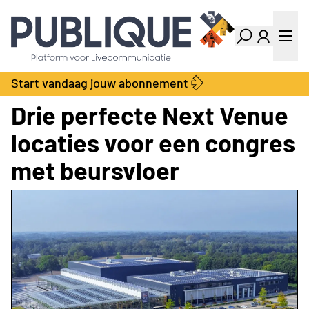
Industry Dashboard
Vacatures
Kalender
Producten
Start vandaag jouw abonnement
Locatie Finder
Bedrijvengids
Drie perfecte Next Venue
LiveWire
Productengids
Contact
locaties voor een congres
Over ons
met beursvloer
Adverteren
Abonnementen