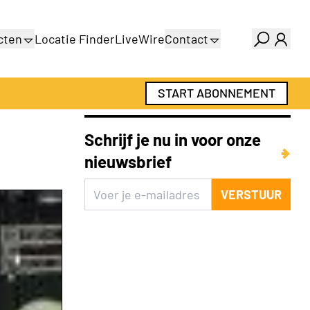
cten
Locatie Finder
LiveWire
Contact
gids
Over ons
gids
Adverteren
START ABONNEMENT
Abonnementen
Schrijf je nu in voor onze
nieuwsbrief
VERSTUUR