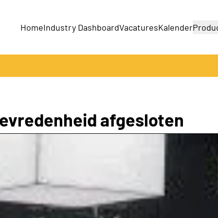
Home
Industry Dashboard
Vacatures
Kalender
Produ
Bedrijven
Producten
 tevredenheid afgesloten