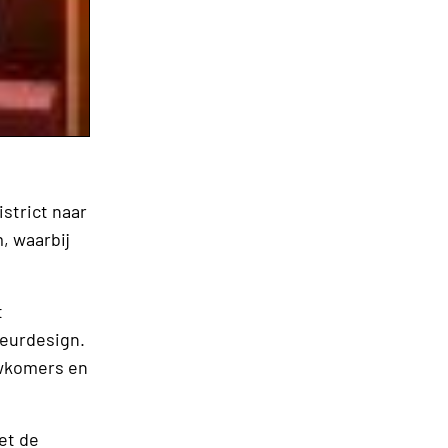
strict naar
, waarbij
t
ieurdesign.
uwkomers en
et de