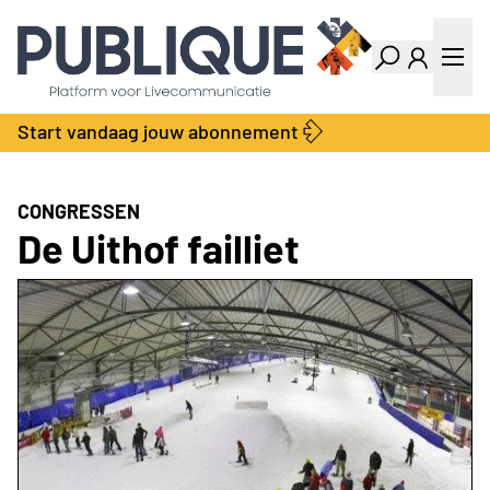
Industry Dashboard
Vacatures
Kalender
Producten
Start vandaag jouw abonnement
Locatie Finder
Bedrijvengids
LiveWire
Productengids
Contact
CONGRESSEN
Over ons
De Uithof failliet
Adverteren
Abonnementen