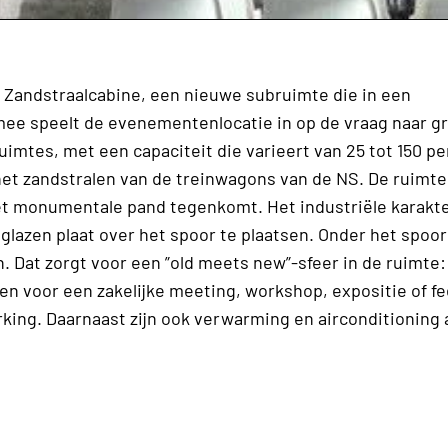
e Zandstraalcabine, een nieuwe subruimte die in een
mee speelt de evenementenlocatie in op de vraag naar g
ruimtes, met een capaciteit die varieert van 25 tot 150 p
et zandstralen van de treinwagons van de NS. De ruimte
n het monumentale pand tegenkomt. Het industriële karakt
lazen plaat over het spoor te plaatsen. Onder het spoor
len. Dat zorgt voor een ”old meets new”-sfeer in de ruimte
iten voor een zakelijke meeting, workshop, expositie of 
king. Daarnaast zijn ook verwarming en airconditioning