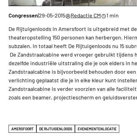
Congressen
|
29-05-2015
Redactie CM
1 min
De Rijtuigenloods in Amersfoort is uitgebreid met d
theateropstelling 150 personen kan herbergen. Hier
subzalen. In totaal heeft De Rijtuigenloods nu 15 sub
De Zandstraalcabine werd vroeger gebruikt tijdens h
dezelfde industriële uitstraling die je ook elders i
Zandstraalcabine is bijvoorbeeld behouden door een g
verlichting geplaatst die je in elke kleur kunt instel
Zandstraalcabine is verder voorzien van alle facilite
zoals een beamer, projectiescherm en geluidsverster
AMERSFOORT
DE RIJTUIGENLOODS
EVENEMENTENLOCATIE