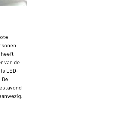
rote
ersonen.
 heeft
er van de
 is LED-
: De
feestavond
 aanwezig.