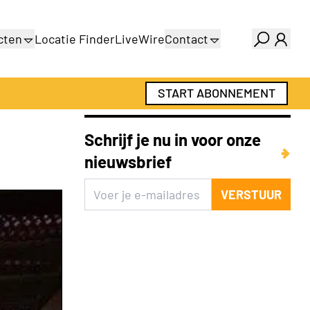
cten
Locatie Finder
LiveWire
Contact
gids
Over ons
gids
Adverteren
START ABONNEMENT
Abonnementen
Schrijf je nu in voor onze
nieuwsbrief
VERSTUUR