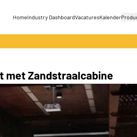
Home
Industry Dashboard
Vacatures
Kalender
Produ
Bedrijven
Producten
it met Zandstraalcabine