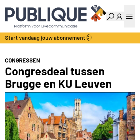
Industry Dashboard
Vacatures
Kalender
Producten
Start vandaag jouw abonnement
Locatie Finder
Bedrijvengids
LiveWire
Productengids
Contact
CONGRESSEN
Over ons
Congresdeal tussen
Adverteren
Brugge en KU Leuven
Abonnementen