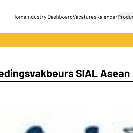
Home
Industry Dashboard
Vacatures
Kalender
Produ
Bedrijven
Producten
edingsvakbeurs SIAL Asean