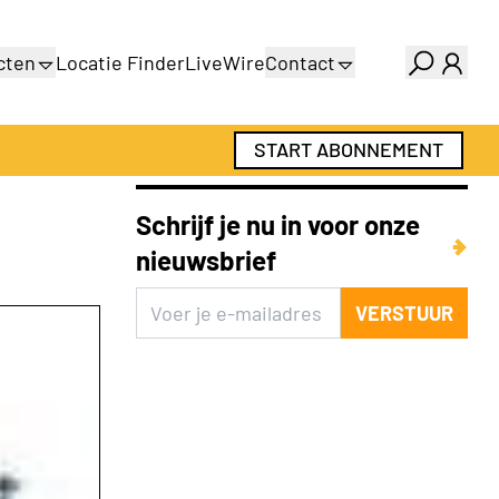
cten
Locatie Finder
LiveWire
Contact
gids
Over ons
gids
Adverteren
START ABONNEMENT
Abonnementen
Schrijf je nu in voor onze
nieuwsbrief
VERSTUUR