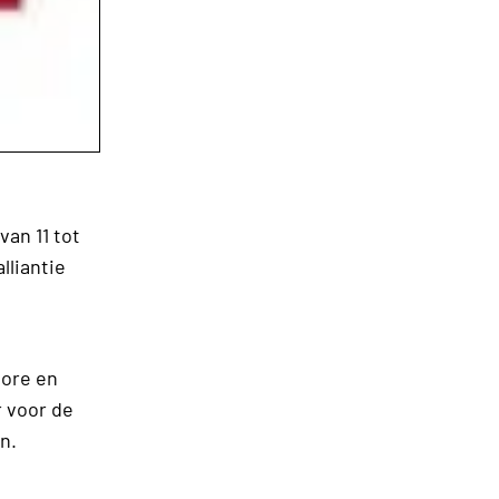
van 11 tot
lliantie
pore en
 voor de
n.