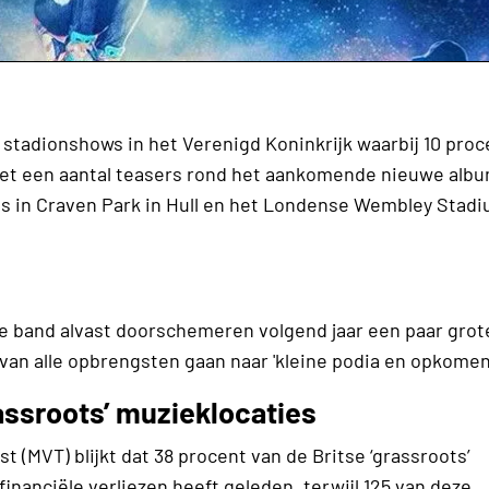
 stadionshows in het Verenigd Koninkrijk waarbij 10 proce
et een aantal teasers rond het aankomende nieuwe albu
us in Craven Park in Hull en het Londense Wembley Stad
de band alvast doorschemeren volgend jaar een paar grot
 van alle opbrengsten gaan naar 'kleine podia en opkomen
rassroots’ muzieklocaties
t (MVT) blijkt dat 38 procent van de Britse ‘grassroots’
financiële verliezen heeft geleden
, terwijl 125 van deze