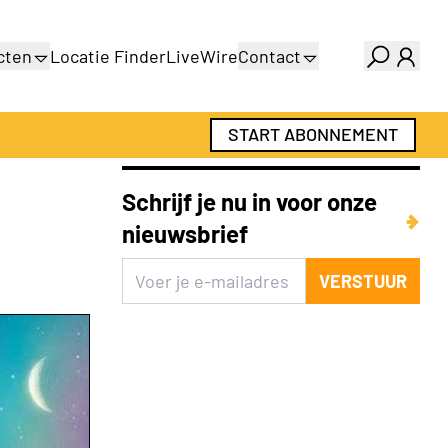
cten
Locatie Finder
LiveWire
Contact
gids
Over ons
gids
Adverteren
START ABONNEMENT
Abonnementen
Schrijf je nu in voor onze
nieuwsbrief
VERSTUUR