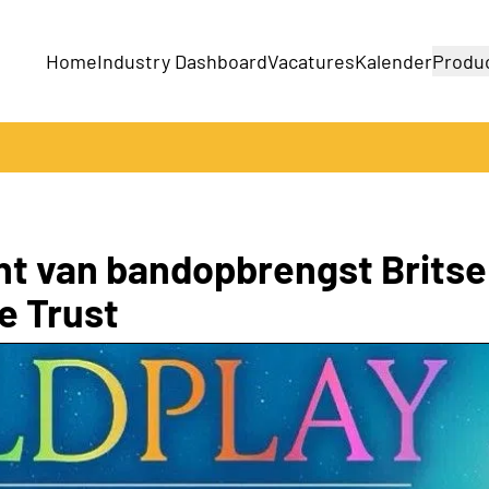
Home
Industry Dashboard
Vacatures
Kalender
Produ
Bedrijven
Producten
nt van bandopbrengst Britse
e Trust