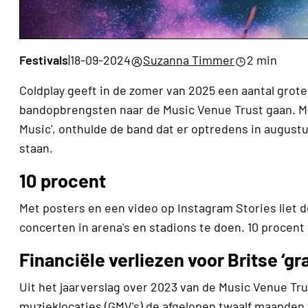
Festivals
|
18-09-2024
Suzanna Timmer
2 min
Coldplay geeft in de zomer van 2025 een aantal grote
bandopbrengsten naar de Music Venue Trust gaan. M
Music', onthulde de band dat er optredens in august
staan.
10 procent
Met posters en een video op Instagram Stories liet 
concerten in arena's en stadions te doen. 10 procent
Financiële verliezen voor Britse ‘g
Uit het jaarverslag over 2023 van de Music Venue Trus
muzieklocaties (GMV's) de afgelopen twaalf maanden