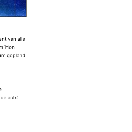
nt van alle
m 'Mon
ium gepland
e
de acts'.