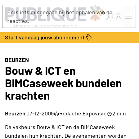
Industry Dashboard
Er is iets misgegaan bij het ophalen van de
Vacatures
reacties.
Kalender
Producten
Start vandaag jouw abonnement
Locatie Finder
Bedrijvengids
LiveWire
Productengids
Contact
BEURZEN
Over ons
Bouw & ICT en
Adverteren
BIMCaseweek bundelen
Abonnementen
krachten
Beurzen
|
07-12-2009
Redactie Expovisie
2 min
De vakbeurs Bouw & ICT en de BIMCaseweek
bundelen hun krachten. De evenementen worden