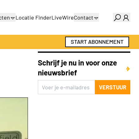
cten
Locatie Finder
LiveWire
Contact
gids
Over ons
gids
Adverteren
START ABONNEMENT
Abonnementen
Schrijf je nu in voor onze
nieuwsbrief
VERSTUUR