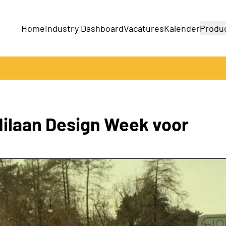
Home
Industry Dashboard
Vacatures
Kalender
Produ
Bedrijven
Producten
 Milaan Design Week voor