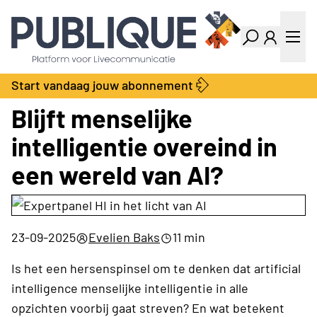
Industry Dashboard
Vacatures
Kalender
Producten
Start vandaag jouw abonnement
Locatie Finder
Bedrijvengids
Blijft menselijke
LiveWire
Productengids
Contact
intelligentie overeind in
Over ons
een wereld van AI?
Adverteren
Abonnementen
23-09-2025
Evelien Baks
11 min
Is het een hersenspinsel om te denken dat artificial
intelligence menselijke intelligentie in alle
opzichten voorbij gaat streven? En wat betekent