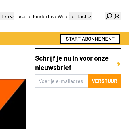
cten
Locatie Finder
LiveWire
Contact
gids
Over ons
gids
Adverteren
START ABONNEMENT
Abonnementen
Schrijf je nu in voor onze
nieuwsbrief
VERSTUUR