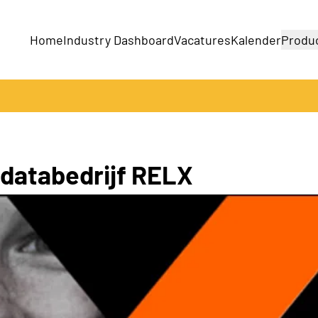
Home
Industry Dashboard
Vacatures
Kalender
Produ
Bedrijven
Producten
 databedrijf RELX