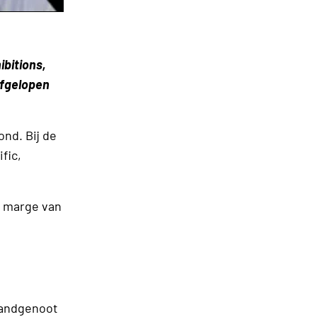
ibitions,
afgelopen
ond. Bij de
fic,
e marge van
 landgenoot